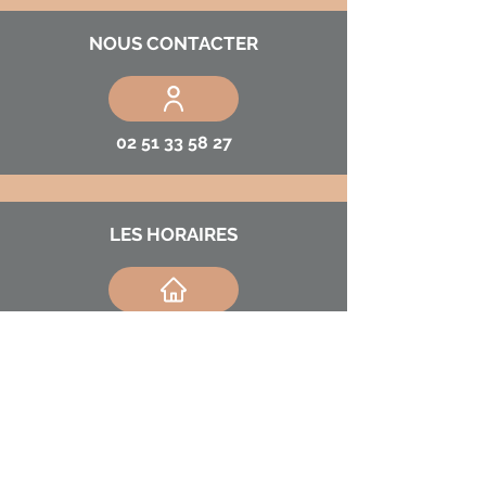
NOUS CONTACTER
02 51 33 58 27
LES HORAIRES
Lundi : Fermé –
Sur rendez-vous privé
uniquement
Mardi / Jeudi / Vendredi
9h-12h/14h-19h
Mercredi et Samedi
9h à 13h