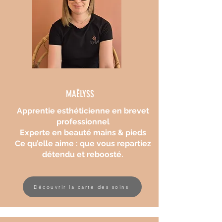
MAËLYSS
Apprentie esthéticienne en brevet
professionnel
Experte en beauté mains & pieds
Ce qu’elle aime : que vous repartiez
détendu et reboosté.
Découvrir la carte des soins