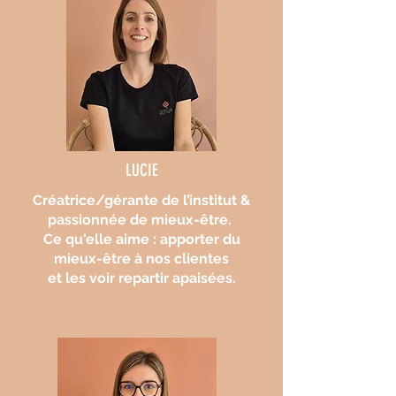
LUCIE
Créatrice/gérante de l’institut &
passionnée de mieux-être.​ ​
Ce qu'elle aime : apporter du
mieux-être à nos clientes
et les voir repartir apaisées.